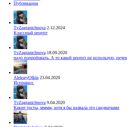
Публикации
TvZagranichnova
2.12.2024
Классный рецепт
TvZagranichnova
18.09.2020
надо попробовать. А то какой рецепт не использую, печ
AlekseyOlkin
23.04.2020
Исправил.
TvZagranichnova
9.04.2020
Какие тосты, мммм, хотя я бы назвала это сандвичами