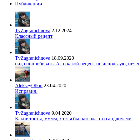
Публикации
TvZagranichnova
2.12.2024
Классный рецепт
TvZagranichnova
18.09.2020
надо попробовать. А то какой рецепт не использую, печ
AlekseyOlkin
23.04.2020
Исправил.
TvZagranichnova
9.04.2020
Какие тосты, мммм, хотя я бы назвала это сандвичами