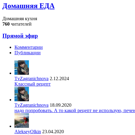
Домашняя ЕДА
Домашняя кухня
760
читателей
Прямой эфир
Комментарии
Публикации
TvZagranichnova
2.12.2024
Классный рецепт
TvZagranichnova
18.09.2020
надо попробовать. А то какой рецепт не использую, печ
AlekseyOlkin
23.04.2020