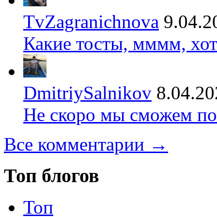
TvZagranichnova
9.04.2
Какие тосты, мммм, хот
DmitriySalnikov
8.04.20
Не скоро мы сможем по
Все комментарии →
Топ блогов
Топ