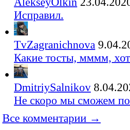
AlekseyOlkin
23.04.202
Исправил.
TvZagranichnova
9.04.2
Какие тосты, мммм, хот
DmitriySalnikov
8.04.20
Не скоро мы сможем по
Все комментарии →