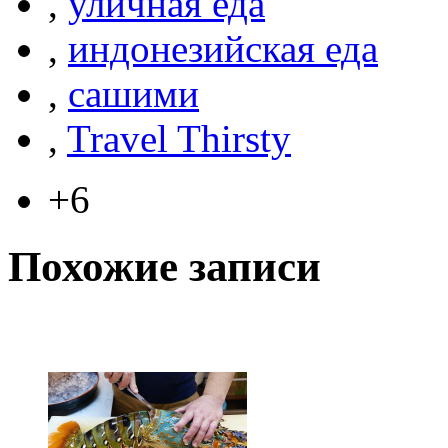
,
уличная еда
,
индонезийская еда
,
сашими
,
Travel Thirsty
+6
Похожие записи