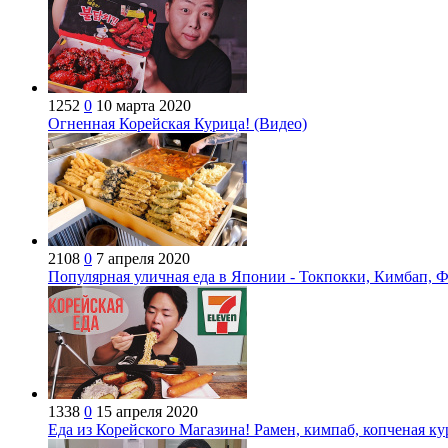
1252
0
10 марта 2020
Огненная Корейская Курица! (Видео)
2108
0
7 апреля 2020
Популярная уличная еда в Японии - Токпокки, Кимбап, Ф
1338
0
15 апреля 2020
Еда из Корейского Магазина! Рамен, кимпаб, копченая к