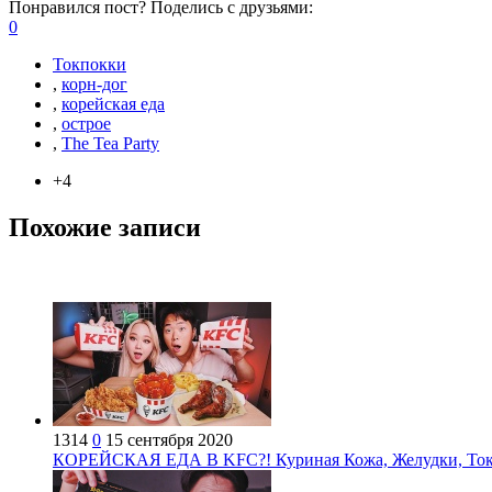
Понравился пост? Поделись с друзьями:
0
Токпокки
,
корн-дог
,
корейская еда
,
острое
,
The Tea Party
+4
Похожие записи
1314
0
15 сентября 2020
КОРЕЙСКАЯ ЕДА В KFC?! Куриная Кожа, Желудки, Токп