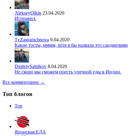
AlekseyOlkin
23.04.2020
Исправил.
TvZagranichnova
9.04.2020
Какие тосты, мммм, хотя я бы назвала это сандвичами
DmitriySalnikov
8.04.2020
Не скоро мы сможем поесть уличной еды в Индии.
Все комментарии →
Топ блогов
Топ
Японская ЕДА