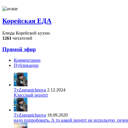
Корейская ЕДА
Блюда Корейской кухни.
1261
читателей
Прямой эфир
Комментарии
Публикации
TvZagranichnova
2.12.2024
Классный рецепт
TvZagranichnova
18.09.2020
надо попробовать. А то какой рецепт не использую, печ