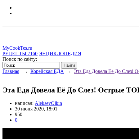
MyCookTes.ru
РЕЦЕПТЫ
7160
ЭНЦИКЛОПЕДИЯ
Поиск по сайту:
Главная
→
Корейская ЕДА
→
Эта Еда Довела Её До Слез!
Эта Еда Довела Её До Слез! Острые Т
написал:
AlekseyOlkin
30 июня 2020, 18:01
950
0