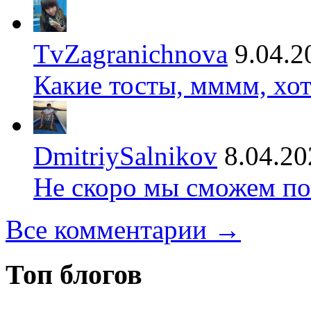
TvZagranichnova
9.04.2
Какие тосты, мммм, хот
DmitriySalnikov
8.04.20
Не скоро мы сможем по
Все комментарии →
Топ блогов