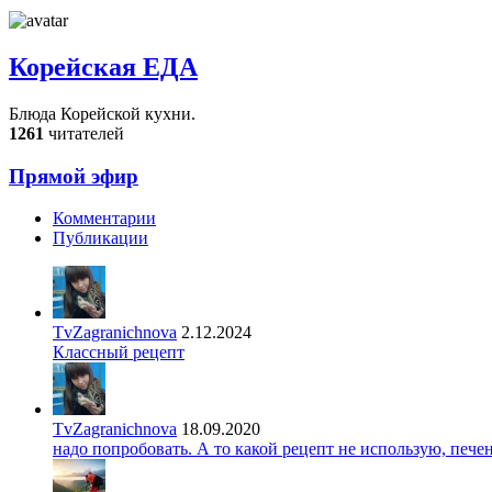
Корейская ЕДА
Блюда Корейской кухни.
1261
читателей
Прямой эфир
Комментарии
Публикации
TvZagranichnova
2.12.2024
Классный рецепт
TvZagranichnova
18.09.2020
надо попробовать. А то какой рецепт не использую, печ