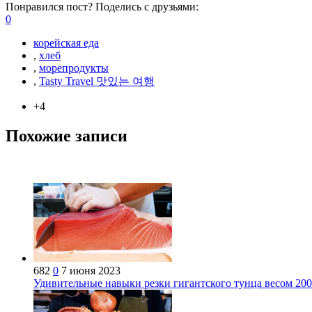
Понравился пост? Поделись с друзьями:
0
корейская еда
,
хлеб
,
морепродукты
,
Tasty Travel 맛있는 여행
+4
Похожие записи
682
0
7 июня 2023
Удивительные навыки резки гигантского тунца весом 20