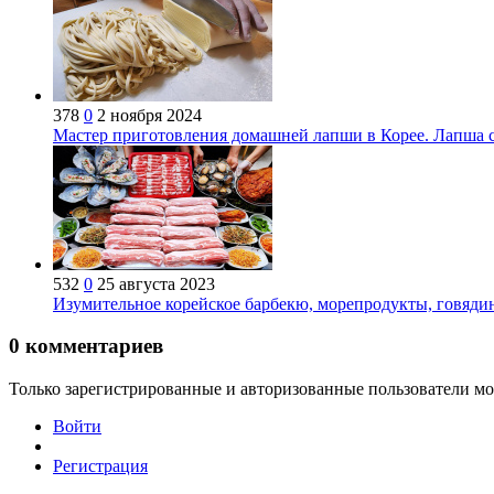
378
0
2 ноября 2024
Мастер приготовления домашней лапши в Корее. Лапша с
532
0
25 августа 2023
Изумительное корейское барбекю, морепродукты, говядина
0
комментариев
Только зарегистрированные и авторизованные пользователи мо
Войти
Регистрация