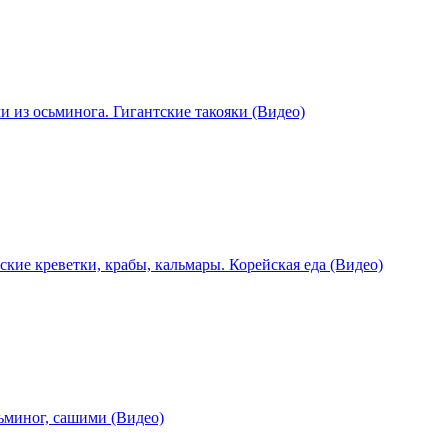
и из осьминога. Гигантские такояки (Видео)
ие креветки, крабы, кальмары. Корейская еда (Видео)
ьминог, сашими (Видео)