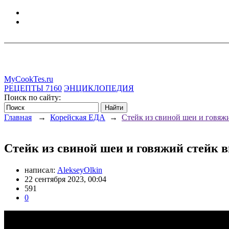
MyCookTes.ru
РЕЦЕПТЫ
7160
ЭНЦИКЛОПЕДИЯ
Поиск по сайту:
Главная
→
Корейская ЕДА
→
Стейк из свиной шеи и говяжи
Стейк из свиной шеи и говяжий стейк в
написал:
AlekseyOlkin
22 сентября 2023, 00:04
591
0