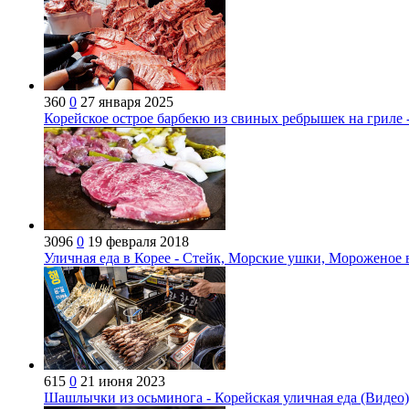
360
0
27 января 2025
Корейское острое барбекю из свиных ребрышек на гриле -
3096
0
19 февраля 2018
Уличная еда в Корее - Стейк, Морские ушки, Мороженое в
615
0
21 июня 2023
Шашлычки из осьминога - Корейская уличная еда (Видео)