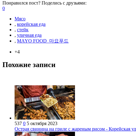
Понравился пост? Поделись с друзьями:
0
Мясо
,
корейская еда
,
стейк
,
уличная еда
,
MAYO FOOD_마요푸드
+4
Похожие записи
537
0
5 октября 2023
Острая свинина на гриле с жареным рисом - Корейская ул