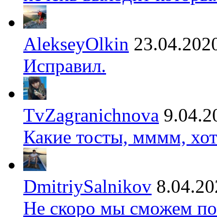
AlekseyOlkin
23.04.202
Исправил.
TvZagranichnova
9.04.2
Какие тосты, мммм, хот
DmitriySalnikov
8.04.20
Не скоро мы сможем по