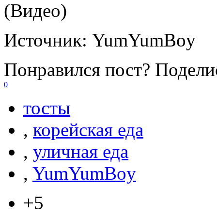
(Видео)
Источник:
YumYumBoy
Понравился пост? Поделис
0
тосты
,
корейская еда
,
уличная еда
,
YumYumBoy
+5