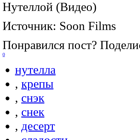
Нутеллой (Видео)
Источник:
Soon Films
Понравился пост? Поделис
0
нутелла
,
крепы
,
снэк
,
снек
,
десерт
,
сладости