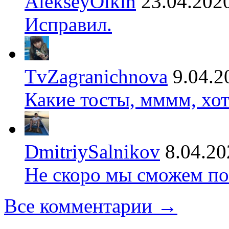
AlekseyOlkin
23.04.202
Исправил.
TvZagranichnova
9.04.2
Какие тосты, мммм, хот
DmitriySalnikov
8.04.20
Не скоро мы сможем по
Все комментарии →