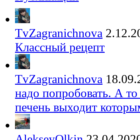
TvZagranichnova
2.12.2
Классный рецепт
TvZagranichnova
18.09.
надо попробовать. А то
печень выходит которы
AlekseyOlkin
23.04.202