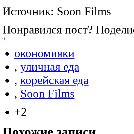
Источник:
Soon Films
Понравился пост? Поделис
0
окономияки
,
уличная еда
,
корейская еда
,
Soon Films
+2
Похожие записи