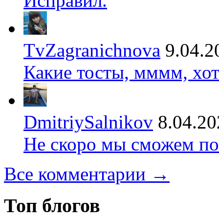
Исправил.
TvZagranichnova
9.04.2
Какие тосты, мммм, хот
DmitriySalnikov
8.04.20
Не скоро мы сможем по
Все комментарии →
Топ блогов