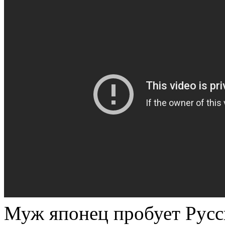
Муж японец пробует Русск