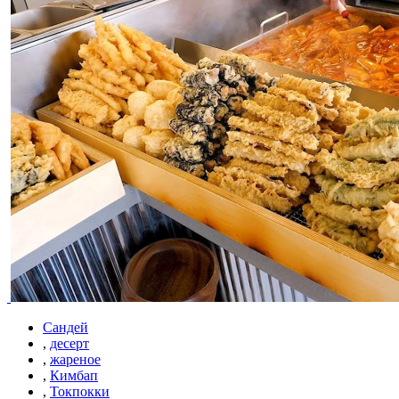
Сандей
,
десерт
,
жареное
,
Кимбап
,
Токпокки