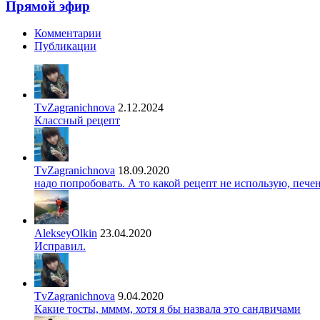
Прямой эфир
Комментарии
Публикации
TvZagranichnova
2.12.2024
Классный рецепт
TvZagranichnova
18.09.2020
надо попробовать. А то какой рецепт не использую, печ
AlekseyOlkin
23.04.2020
Исправил.
TvZagranichnova
9.04.2020
Какие тосты, мммм, хотя я бы назвала это сандвичами