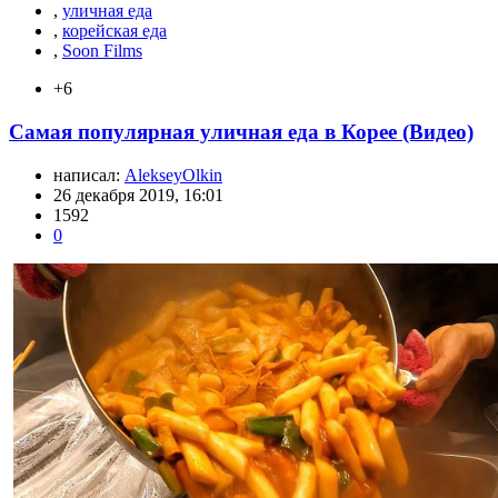
,
уличная еда
,
корейская еда
,
Soon Films
+6
Самая популярная уличная еда в Корее (Видео)
написал:
AlekseyOlkin
26 декабря 2019, 16:01
1592
0