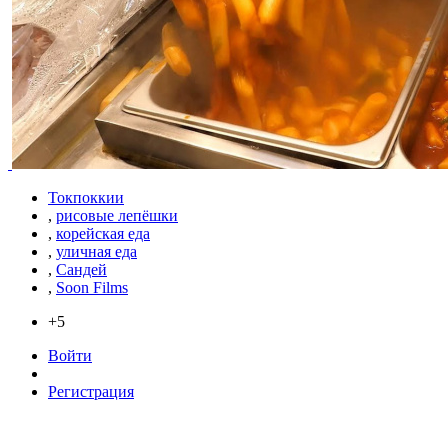
Токпоккии
,
рисовые лепёшки
,
корейская еда
,
уличная еда
,
Сандей
,
Soon Films
+5
Войти
Регистрация