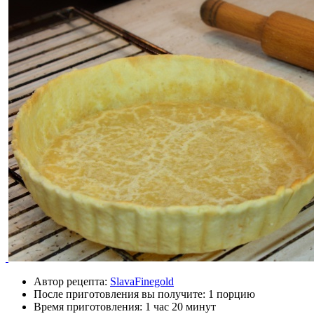
Автор рецепта:
SlavaFinegold
После приготовления вы получите:
1 порцию
Время приготовления:
1 час 20 минут