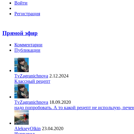
Войти
Регистрация
Прямой эфир
Комментарии
Публикации
TvZagranichnova
2.12.2024
Классный рецепт
TvZagranichnova
18.09.2020
надо попробовать. А то какой рецепт не использую, печ
AlekseyOlkin
23.04.2020
Исправил.