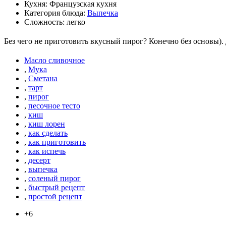
Кухня: Французская кухня
Категория блюда:
Выпечка
Сложность: легко
Без чего не приготовить вкусный пирог? Конечно без основы). 
Масло сливочное
,
Мука
,
Сметана
,
тарт
,
пирог
,
песочное тесто
,
киш
,
киш лорен
,
как сделать
,
как приготовить
,
как испечь
,
десерт
,
выпечка
,
соленый пирог
,
быстрый рецепт
,
простой рецепт
+6