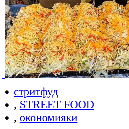
стритфуд
,
STREET FOOD
,
окономияки