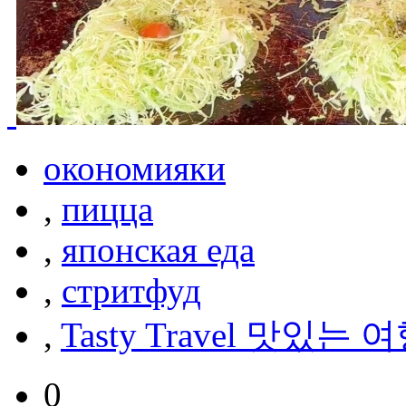
окономияки
,
пицца
,
японская еда
,
стритфуд
,
Tasty Travel 맛있는 
0