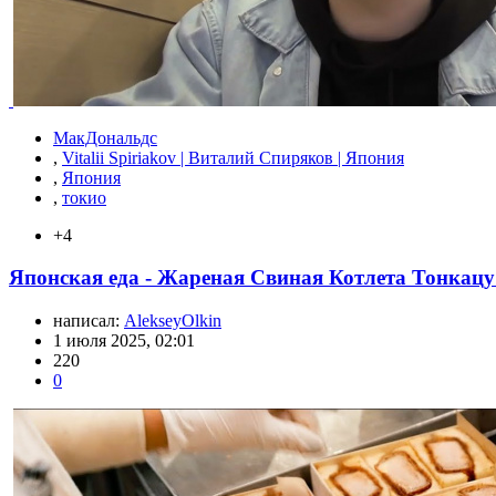
МакДональдс
,
Vitalii Spiriakov | Виталий Спиряков | Япония
,
Япония
,
токио
+4
Японская еда - Жареная Свиная Котлета Тонкацу
написал:
AlekseyOlkin
1 июля 2025, 02:01
220
0