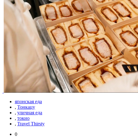
японская еда
,
Тонкацу
,
уличная еда
,
токио
,
Travel Thirsty
0