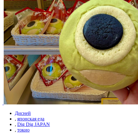
Дисней
,
японская еда
,
Dig Dig JAPAN
,
токио