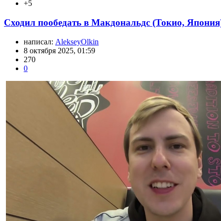
+5
Сходил пообедать в Макдональдс (Токио, Япония
написал:
AlekseyOlkin
8 октября 2025, 01:59
270
0