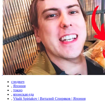
сэндвич
,
Япония
,
токио
,
японская еда
,
Vitalii Spiriakov | Виталий Спиряков | Япония