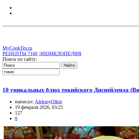
MyCookTes.ru
РЕЦЕПТЫ
7160
ЭНЦИКЛОПЕДИЯ
Поиск по сайту:
10 уникальных блюд токийского Диснейленда (Ви
написал:
AlekseyOlkin
19 февраля 2026, 03:25
127
0