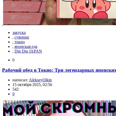
закуска
,
сувенир
,
токио
,
японская еда
,
Dig Dig JAPAN
0
Рабочий обед в Токио: Три легендарных японских
написал:
AlekseyOlkin
15 октября 2025, 02:56
542
0