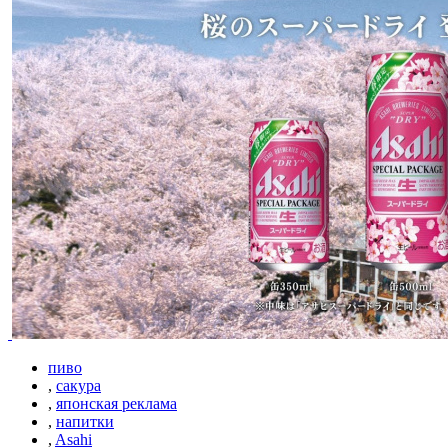
пиво
,
сакура
,
японская реклама
,
напитки
,
Asahi