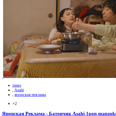
пиво
,
Asahi
,
японская реклама
+2
Японская Реклама - Батончик Asahi 1pon manzok