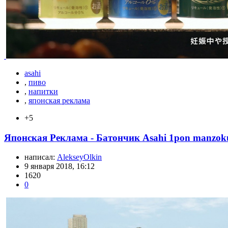
asahi
,
пиво
,
напитки
,
японская реклама
+5
Японская Реклама - Батончик Asahi 1pon manzok
написал:
AlekseyOlkin
9 января 2018, 16:12
1620
0