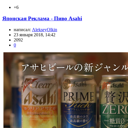
+6
Японская Реклама - Пиво Asahi
написал:
AlekseyOlkin
23 января 2018, 14:42
2092
0