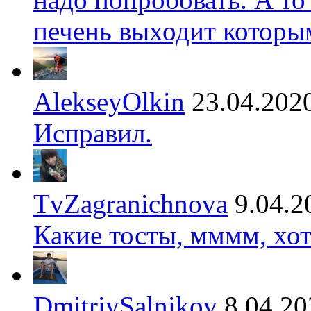
печень выходит которы
AlekseyOlkin
23.04.202
Исправил.
TvZagranichnova
9.04.2
Какие тосты, мммм, хот
DmitriySalnikov
8.04.20