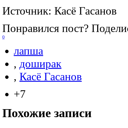
Источник:
Касё Гасанов
Понравился пост? Поделис
0
лапша
,
доширак
,
Касё Гасанов
+7
Похожие записи