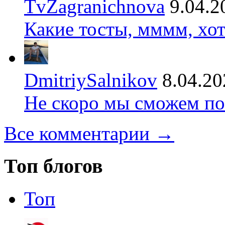
TvZagranichnova
9.04.2
Какие тосты, мммм, хот
DmitriySalnikov
8.04.20
Не скоро мы сможем по
Все комментарии →
Топ блогов
Топ