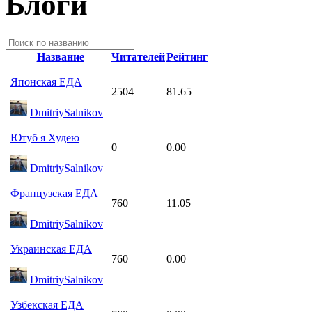
Блоги
Название
Читателей
Рейтинг
Японская ЕДА
2504
81.65
DmitriySalnikov
Ютуб я Худею
0
0.00
DmitriySalnikov
Французская ЕДА
760
11.05
DmitriySalnikov
Украинская ЕДА
760
0.00
DmitriySalnikov
Узбекская ЕДА