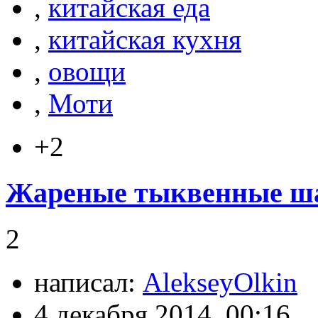
,
китайская еда
,
китайская кухня
,
овощи
,
Моти
+2
Жареные тыквенные ша
2
написал:
AlekseyOlkin
4 декабря 2014, 00:16