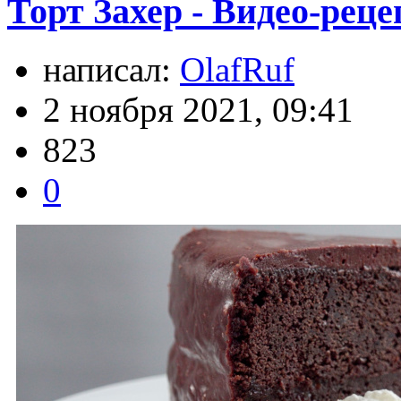
Торт Захер - Видео-реце
написал:
OlafRuf
2 ноября 2021, 09:41
823
0