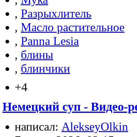
,
Разрыхлитель
,
Масло растительное
,
Panna Lesia
,
блины
,
блинчики
+4
Немецкий суп - Видео-р
написал:
AlekseyOlkin