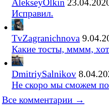
AlekseyOlkin
23.04.202
Исправил.
TvZagranichnova
9.04.2
Какие тосты, мммм, хот
DmitriySalnikov
8.04.20
Не скоро мы сможем по
Все комментарии →