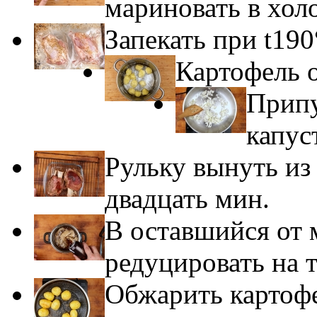
мариновать в хол
Запекать при t190
Картофель 
Припу
капус
Рульку вынуть из 
двадцать мин.
В оставшийся от 
редуцировать на 
Обжарить картофе