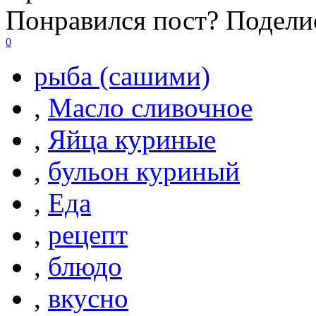
Понравился пост? Поделис
0
рыба (сашими)
,
Масло сливочное
,
Яйца куриные
,
бульон куриный
,
Еда
,
рецепт
,
блюдо
,
вкусно