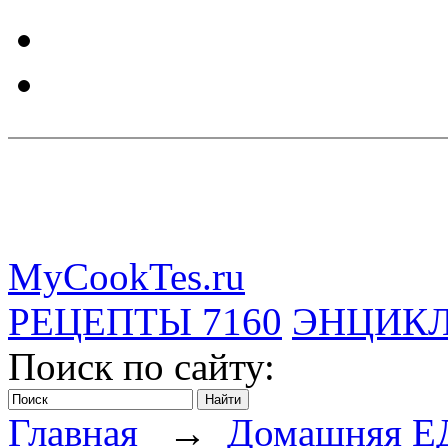
MyCookTes.ru
РЕЦЕПТЫ
7160
ЭНЦИК
Поиск по сайту:
Главная
→
Домашняя Е