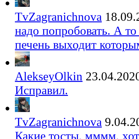
TvZagranichnova
18.09.
надо попробовать. А то
печень выходит которы
AlekseyOlkin
23.04.202
Исправил.
TvZagranichnova
9.04.2
Какие тосты, мммм, хот