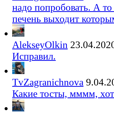
надо попробовать. А то
печень выходит которы
AlekseyOlkin
23.04.202
Исправил.
TvZagranichnova
9.04.2
Какие тосты, мммм, хот