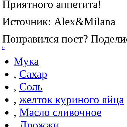
Приятного аппетита!
Источник:
Alex&Milana
Понравился пост? Поделис
0
Мука
,
Сахар
,
Соль
,
желток куриного яйца
,
Масло сливочное
,
Дрожжи