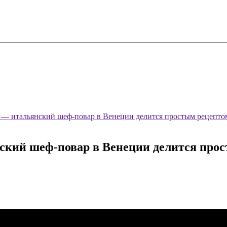
и — итальянский шеф-повар в Венеции делится простым рецепто
ский шеф-повар в Венеции делится прос