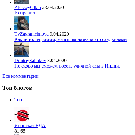
AlekseyOlkin
23.04.2020
Исправил.
TvZagranichnova
9.04.2020
Какие тосты, мммм, хотя я бы назвала это сандвичами
DmitriySalnikov
8.04.2020
Не скоро мы сможем поесть уличной еды в Индии.
Все комментарии →
Топ блогов
Топ
Японская ЕДА
81.65