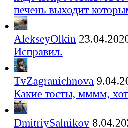
печень выходит которы
AlekseyOlkin
23.04.202
Исправил.
TvZagranichnova
9.04.2
Какие тосты, мммм, хот
DmitriySalnikov
8.04.20