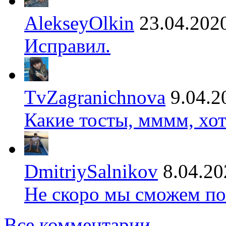
AlekseyOlkin
23.04.202
Исправил.
TvZagranichnova
9.04.2
Какие тосты, мммм, хот
DmitriySalnikov
8.04.20
Не скоро мы сможем по
Все комментарии →