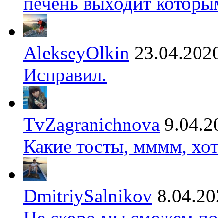
печень выходит которы
AlekseyOlkin
23.04.202
Исправил.
TvZagranichnova
9.04.2
Какие тосты, мммм, хот
DmitriySalnikov
8.04.20
Не скоро мы сможем по