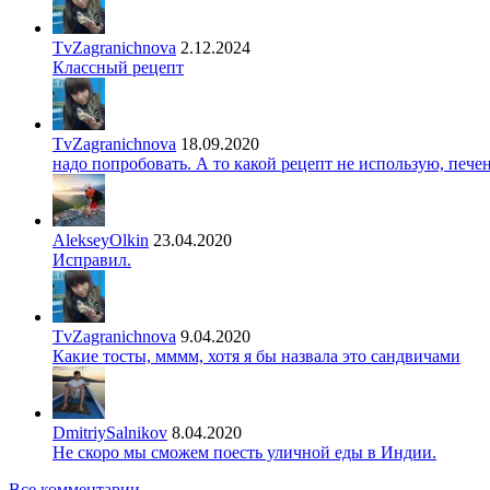
TvZagranichnova
2.12.2024
Классный рецепт
TvZagranichnova
18.09.2020
надо попробовать. А то какой рецепт не использую, печ
AlekseyOlkin
23.04.2020
Исправил.
TvZagranichnova
9.04.2020
Какие тосты, мммм, хотя я бы назвала это сандвичами
DmitriySalnikov
8.04.2020
Не скоро мы сможем поесть уличной еды в Индии.
Все комментарии →