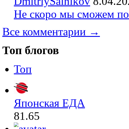
DmitriySalnikov
8.04.20
Не скоро мы сможем по
Все комментарии →
Топ блогов
Топ
Японская ЕДА
81.65