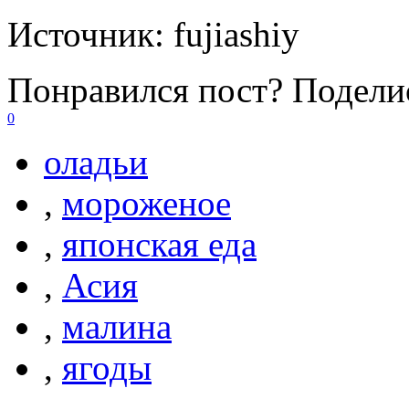
Источник:
fujiashiy
Понравился пост? Поделис
0
оладьи
,
мороженое
,
японская еда
,
Асия
,
малина
,
ягоды