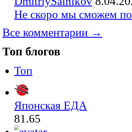
DmitriySalnikov
8.04.20
Не скоро мы сможем по
Все комментарии →
Топ блогов
Топ
Японская ЕДА
81.65