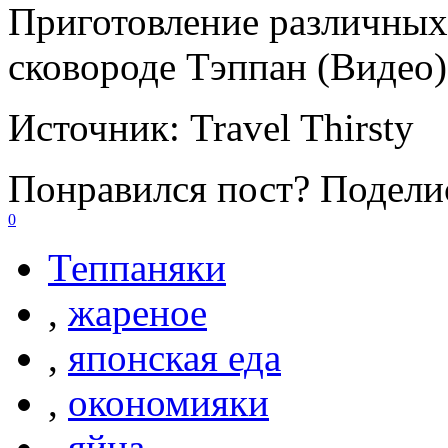
Приготовление различных
сковороде Тэппан (Видео)
Источник:
Travel Thirsty
Понравился пост? Поделис
0
Теппаняки
,
жареное
,
японская еда
,
окономияки
,
яйца