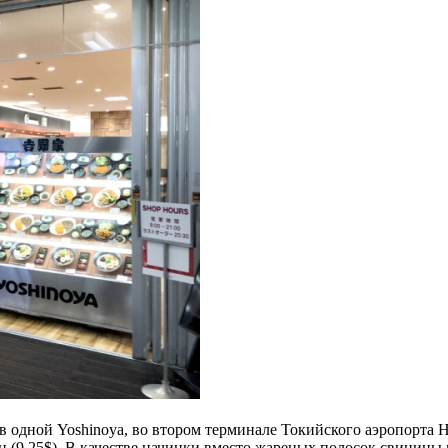
в одной Yoshinoya, во втором терминале Токийского аэропорта 
ен (9.25$). В качестве начинки вместо жареных полосок свинин