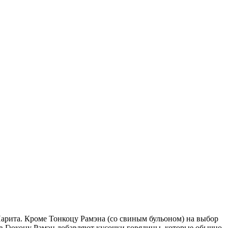
Нарита. Кроме Тонкоцу Рамэна (со свиным бульоном) на выбор
ы в Гюкоцу Рамэн добавляют кусочки говядины, которые обычно