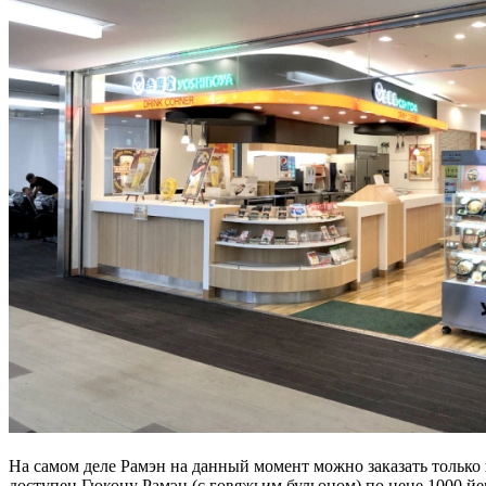
На самом деле Рамэн на данный момент можно заказать только 
доступен Гюкоцу Рамэн (с говяжьим бульоном) по цене 1000 й