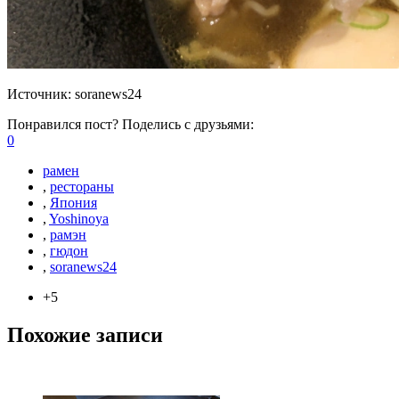
Источник:
soranews24
Понравился пост? Поделись с друзьями:
0
рамен
,
рестораны
,
Япония
,
Yoshinoya
,
рамэн
,
гюдон
,
soranews24
+5
Похожие записи