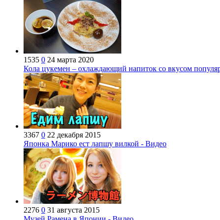
1535
0
24 марта 2020
Кола цукемен – охлаждающий напиток со вкусом популя
3367
0
22 декабря 2015
Японка Марико ест лапшу вилкой - Видео
2276
0
31 августа 2015
Музей Рамена в Японии - Видео