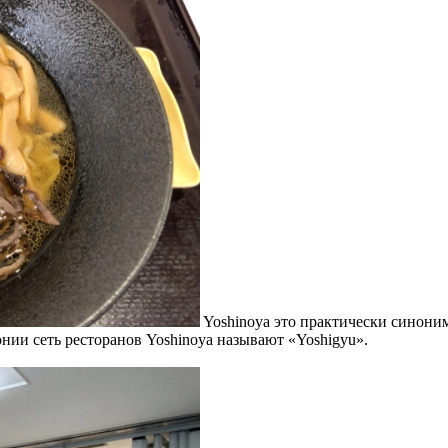
Yoshinoya это практически синони
онии сеть ресторанов Yoshinoya называют «Yoshigyu».