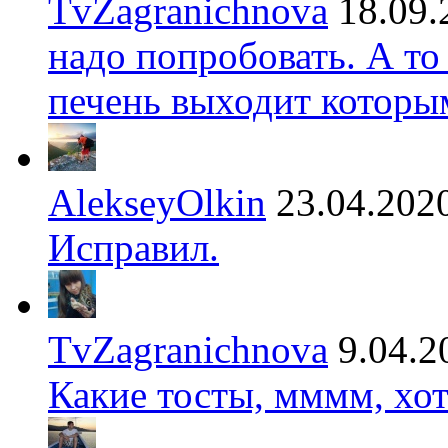
TvZagranichnova
18.09.
надо попробовать. А то
печень выходит которы
AlekseyOlkin
23.04.202
Исправил.
TvZagranichnova
9.04.2
Какие тосты, мммм, хот