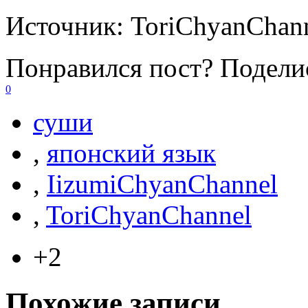
Источник:
ToriChyanChan
Понравился пост? Поделис
0
суши
,
японский язык
,
IizumiChyanChannel
,
ToriChyanChannel
+2
Похожие записи