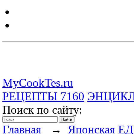
MyCookTes.ru
РЕЦЕПТЫ
7160
ЭНЦИК
Поиск по сайту:
Главная
→
Японская Е