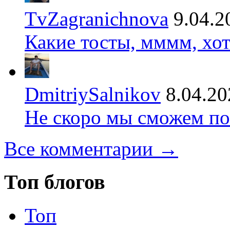
TvZagranichnova
9.04.2
Какие тосты, мммм, хот
DmitriySalnikov
8.04.20
Не скоро мы сможем по
Все комментарии →
Топ блогов
Топ