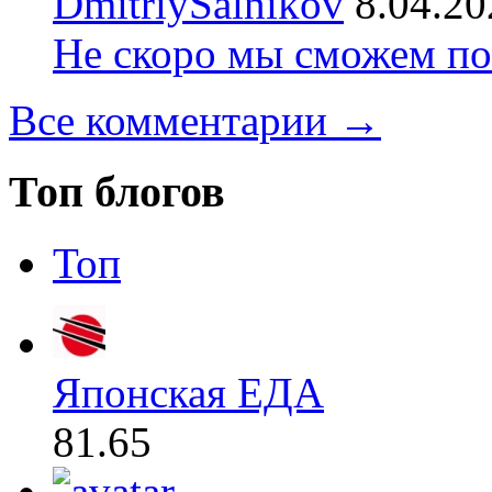
DmitriySalnikov
8.04.20
Не скоро мы сможем по
Все комментарии →
Топ блогов
Топ
Японская ЕДА
81.65