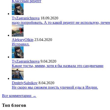
Классный рецепт
TvZagranichnova
18.09.2020
надо попробовать. А то какой рецепт не использую, печ
AlekseyOlkin
23.04.2020
Исправил.
TvZagranichnova
9.04.2020
Какие тосты, мммм, хотя я бы назвала это сандвичами
DmitriySalnikov
8.04.2020
Не скоро мы сможем поесть уличной еды в Индии.
Все комментарии →
Топ блогов