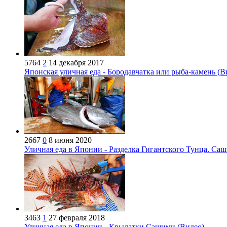
5764
2
14 декабря 2017
Японская уличная еда - Бородавчатка или рыба-камень (В
2667
0
8 июня 2020
Уличная еда в Японии - Разделка Гигантского Тунца. Са
3463
1
27 февраля 2018
Уличная еда в Японии - Крылатки Сашими (Видео)