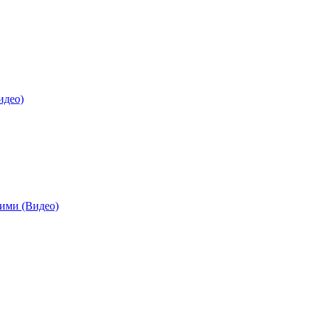
идео)
шими (Видео)