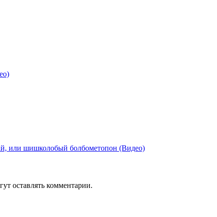
ео)
ай, или шишколобый болбометопон (Видео)
гут оставлять комментарии.