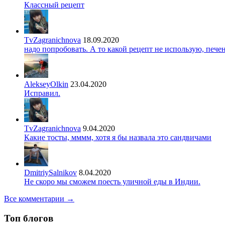
Классный рецепт
TvZagranichnova
18.09.2020
надо попробовать. А то какой рецепт не использую, печ
AlekseyOlkin
23.04.2020
Исправил.
TvZagranichnova
9.04.2020
Какие тосты, мммм, хотя я бы назвала это сандвичами
DmitriySalnikov
8.04.2020
Не скоро мы сможем поесть уличной еды в Индии.
Все комментарии →
Топ блогов