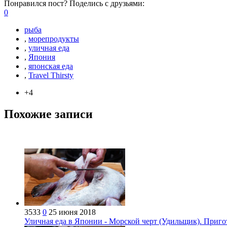
Понравился пост? Поделись с друзьями:
0
рыба
,
морепродукты
,
уличная еда
,
Япония
,
японская еда
,
Travel Thirsty
+4
Похожие записи
3533
0
25 июня 2018
Уличная еда в Японии - Морской черт (Удильщик). Приг