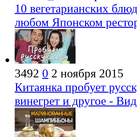
10 вегетарианских блюд
любом Японском ресто
3492
0
2 ноября 2015
Китаянка пробует русск
винегрет и другое - Ви