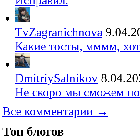
Исправил.
TvZagranichnova
9.04.2
Какие тосты, мммм, хот
DmitriySalnikov
8.04.20
Не скоро мы сможем по
Все комментарии →
Топ блогов