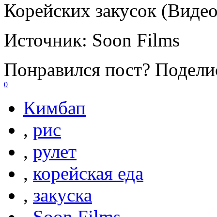
Корейских закусок (Видео
Источник:
Soon Films
Понравился пост? Поделис
0
Кимбап
,
рис
,
рулет
,
корейская еда
,
закуска
,
Soon Films