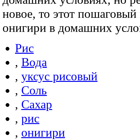
новое, то этот пошаговый
онигири в домашних услов
Рис
,
Вода
,
уксус рисовый
,
Соль
,
Сахар
,
рис
,
онигири