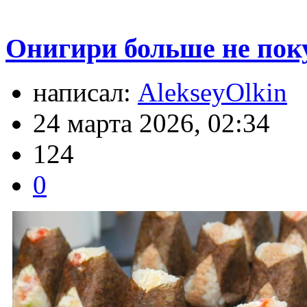
Онигири больше не поку
написал:
AlekseyOlkin
24 марта 2026, 02:34
124
0