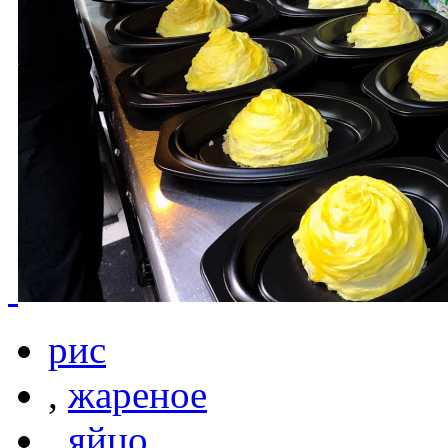
рис
,
жареное
,
яйцо