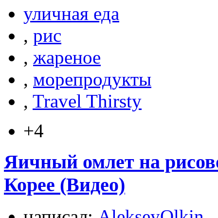
уличная еда
,
рис
,
жареное
,
морепродукты
,
Travel Thirsty
+4
Яичный омлет на рисово
Корее (Видео)
написал:
AlekseyOlkin