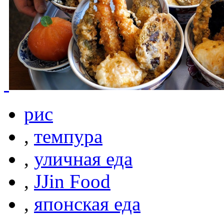
рис
,
темпура
,
уличная еда
,
JJin Food
,
японская еда