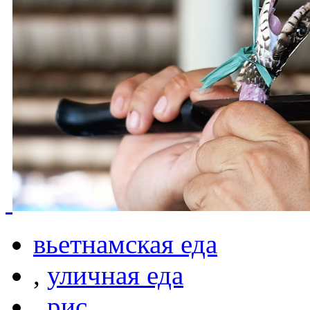
вьетнамская еда
,
уличная еда
,
рис