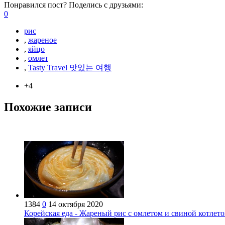
Понравился пост? Поделись с друзьями:
0
рис
,
жареное
,
яйцо
,
омлет
,
Tasty Travel 맛있는 여행
+4
Похожие записи
1384
0
14 октября 2020
Корейская еда - Жареный рис с омлетом и свиной котлето