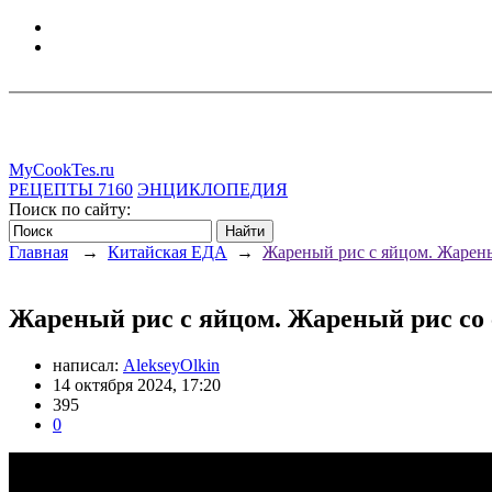
MyCookTes.ru
РЕЦЕПТЫ
7160
ЭНЦИКЛОПЕДИЯ
Поиск по сайту:
Главная
→
Китайская ЕДА
→
Жареный рис с яйцом. Жарены
Жареный рис с яйцом. Жареный рис со 
написал:
AlekseyOlkin
14 октября 2024, 17:20
395
0