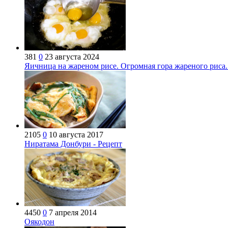
381
0
23 августа 2024
Яичница на жареном рисе. Огромная гора жареного риса
2105
0
10 августа 2017
Ниратама Донбури - Рецепт
4450
0
7 апреля 2014
Оякодон