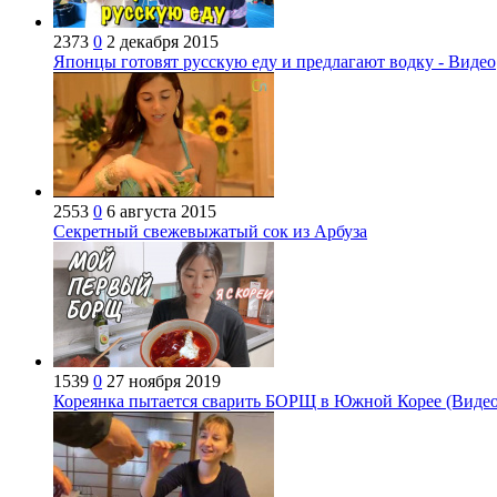
2373
0
2 декабря 2015
Японцы готовят русскую еду и предлагают водку - Видео
2553
0
6 августа 2015
Секретный свежевыжатый сок из Арбуза
1539
0
27 ноября 2019
Кореянка пытается сварить БОРЩ в Южной Корее (Видео