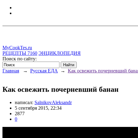
MyCookTes.ru
РЕЦЕПТЫ
7160
ЭНЦИКЛОПЕДИЯ
Поиск по сайту:
Главная
→
Русская ЕДА
→
Как освежить почерневший бан
Как освежить почерневший банан
написал:
SalnikovAleksandr
5 сентября 2015, 22:34
2877
0