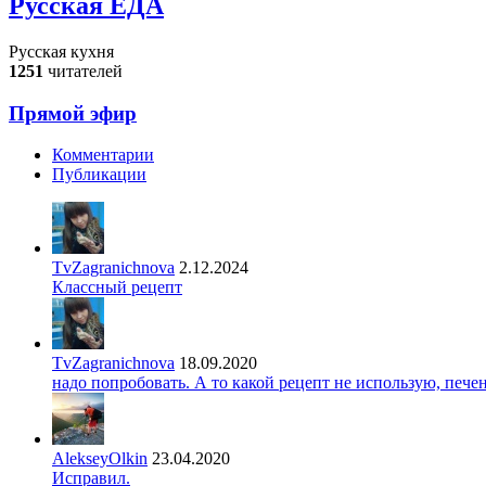
Русская ЕДА
Русская кухня
1251
читателей
Прямой эфир
Комментарии
Публикации
TvZagranichnova
2.12.2024
Классный рецепт
TvZagranichnova
18.09.2020
надо попробовать. А то какой рецепт не использую, печ
AlekseyOlkin
23.04.2020
Исправил.