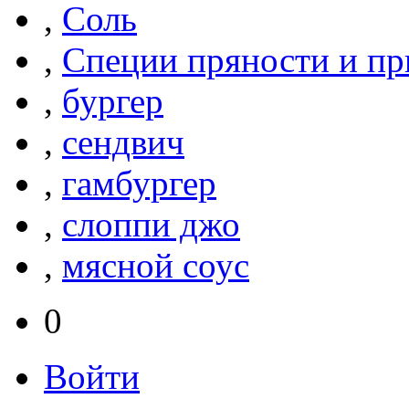
,
Соль
,
Специи пряности и п
,
бургер
,
сендвич
,
гамбургер
,
слоппи джо
,
мясной соус
0
Войти