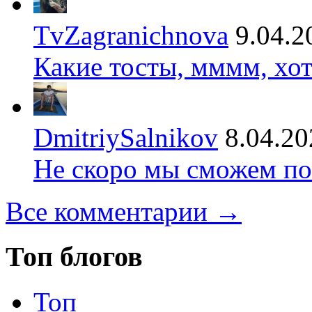
TvZagranichnova
9.04.2
Какие тосты, мммм, хот
DmitriySalnikov
8.04.20
Не скоро мы сможем по
Все комментарии →
Топ блогов
Топ