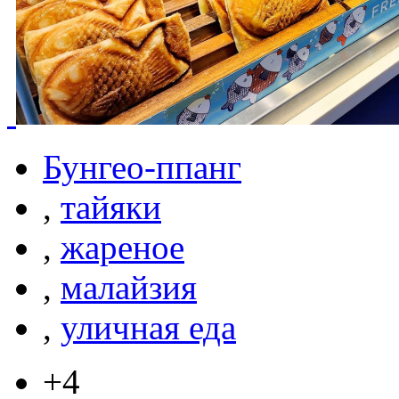
Бунгео-ппанг
,
тайяки
,
жареное
,
малайзия
,
уличная еда
+4