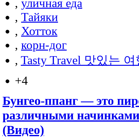
,
уличная еда
,
Тайяки
,
Хотток
,
корн-дог
,
Tasty Travel 맛있는 
+4
Бунгео-ппанг — это пир
различными начинками.
(Видео)