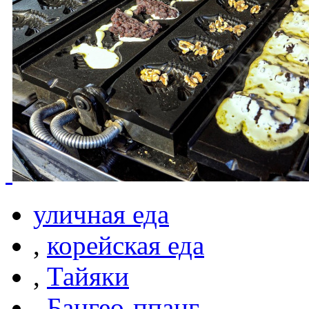
уличная еда
,
корейская еда
,
Тайяки
,
Бангео-ппанг