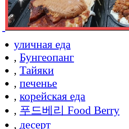
уличная еда
,
Бунгеопанг
,
Тайяки
,
печенье
,
корейская еда
,
푸드베리 Food Berry
,
десерт