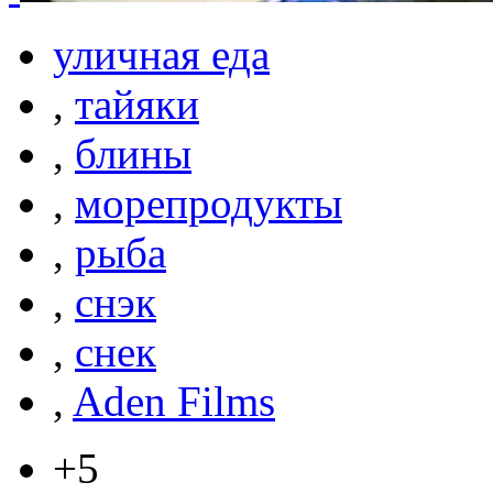
уличная еда
,
тайяки
,
блины
,
морепродукты
,
рыба
,
снэк
,
снек
,
Aden Films
+5