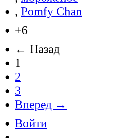
,
Pomfy Chan
+6
← Назад
1
2
3
Вперед →
Войти