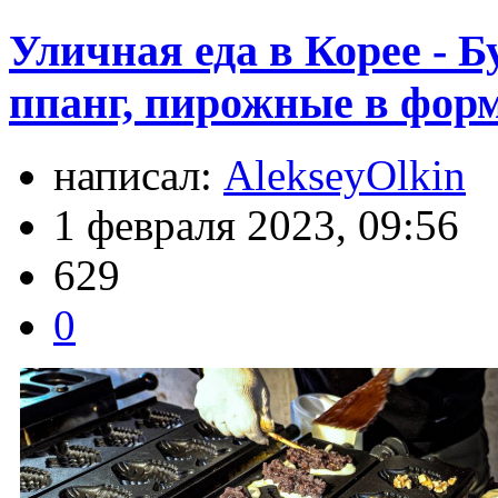
Уличная еда в Корее - Б
ппанг, пирожные в фор
написал:
AlekseyOlkin
1 февраля 2023, 09:56
629
0