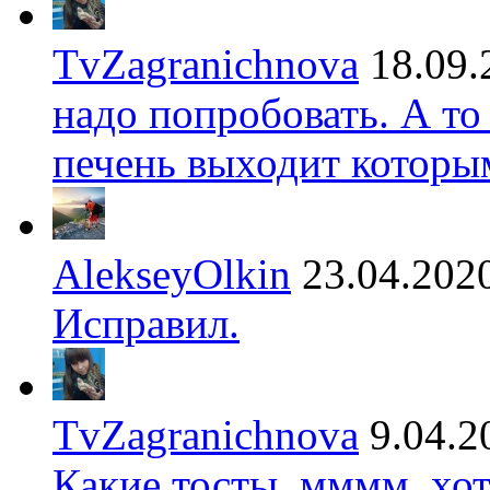
TvZagranichnova
18.09.
надо попробовать. А то
печень выходит которы
AlekseyOlkin
23.04.202
Исправил.
TvZagranichnova
9.04.2
Какие тосты, мммм, хот