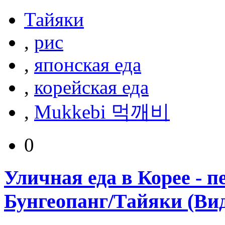
Тайяки
,
рис
,
японская еда
,
корейская еда
,
Mukkebi 먹깨비
0
Уличная еда в Корее - 
Бунгеопанг/Тайяки (Вид