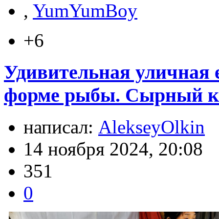
,
YumYumBoy
+6
Удивительная уличная е
форме рыбы. Сырный ко
написал:
AlekseyOlkin
14 ноября 2024, 20:08
351
0