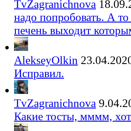
TvZagranichnova
18.09.
надо попробовать. А то
печень выходит которы
AlekseyOlkin
23.04.202
Исправил.
TvZagranichnova
9.04.2
Какие тосты, мммм, хот