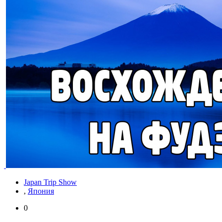
Japan Trip Show
,
Япония
0