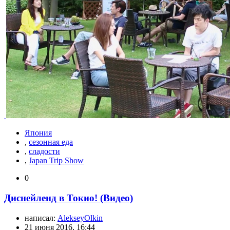
Япония
,
сезонная еда
,
сладости
,
Japan Trip Show
0
Диснейленд в Токио! (Видео)
написал:
AlekseyOlkin
21 июня 2016, 16:44