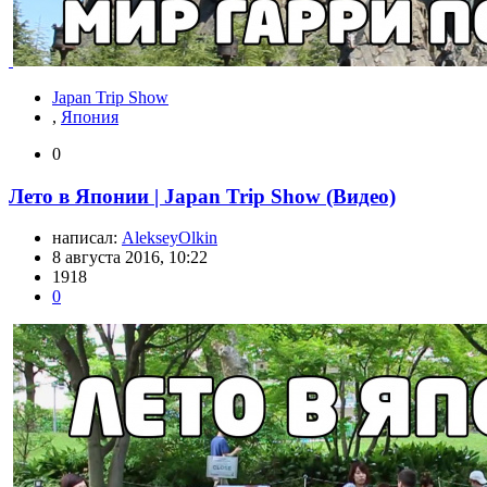
Japan Trip Show
,
Япония
0
Лето в Японии | Japan Trip Show (Видео)
написал:
AlekseyOlkin
8 августа 2016, 10:22
1918
0