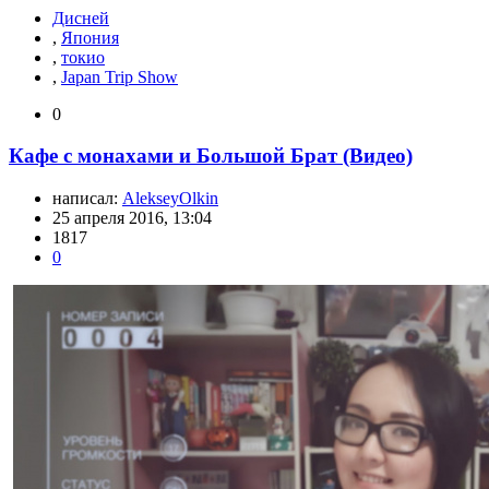
Дисней
,
Япония
,
токио
,
Japan Trip Show
0
Кафе с монахами и Большой Брат (Видео)
написал:
AlekseyOlkin
25 апреля 2016, 13:04
1817
0