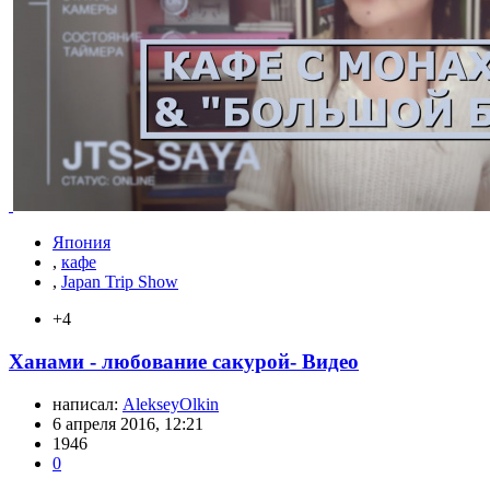
Япония
,
кафе
,
Japan Trip Show
+4
Ханами - любование сакурой- Видео
написал:
AlekseyOlkin
6 апреля 2016, 12:21
1946
0